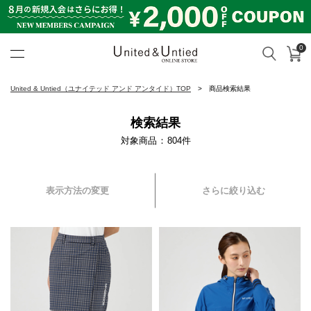
0
カ
検索
United & Untied ONLINE ST
United & Untied（ユナイテッド アンド アンタイド）TOP
商品検索結果
検索結果
対象商品
804
件
表示方法の変更
さらに絞り込む