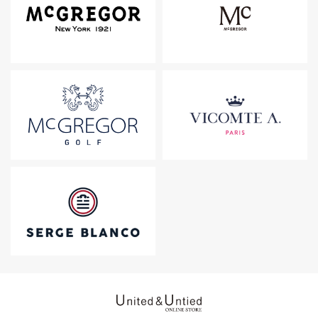
United & Untied ONLINE ST