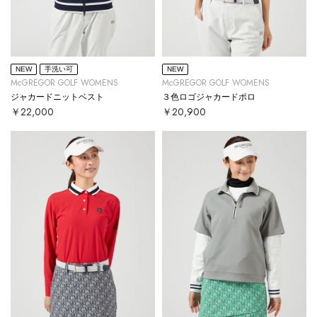
NEW
手洗い可
NEW
McGREGOR GOLF WOMENS
McGREGOR GOLF WOMENS
ジャカードニットベスト
３色ロゴジャカードポロ
￥22,000
￥20,900