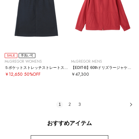
SALE
手洗い可
McGREGOR WOMENS
McGREGOR MENS
５ポケットストレッチストレートスカート
【EDIT-B】60thドリズラージャケット
￥12,650
50%OFF
￥47,300
1
2
3
次
おすすめアイテム