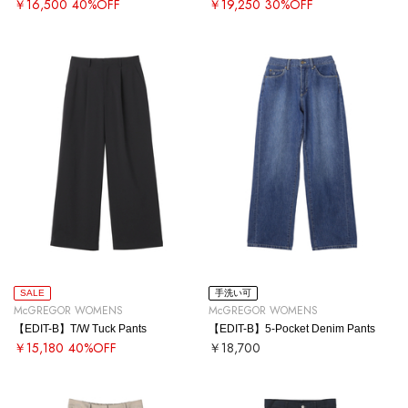
￥16,500
40%OFF
￥19,250
30%OFF
SALE
手洗い可
McGREGOR WOMENS
McGREGOR WOMENS
【EDIT-B】T/W Tuck Pants
【EDIT-B】5-Pocket Denim Pants
￥15,180
40%OFF
￥18,700