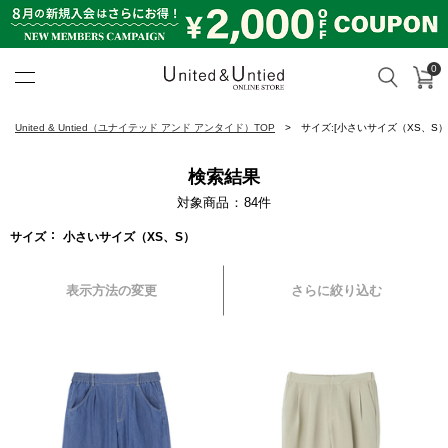
0
カ
検索
United & Untied ONLINE ST
United & Untied（ユナイテッド アンド アンタイド）TOP
サイズ:[小さいサイズ（XS、S）
検索結果
対象商品
84
件
サイズ
小さいサイズ（XS、S）
表示方法の変更
さらに絞り込む