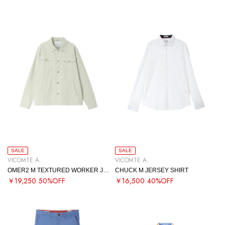
SALE
SALE
VICOMTE A.
VICOMTE A.
OMER2 M TEXTURED WORKER JACKET
CHUCK M JERSEY SHIRT
￥19,250
50%OFF
￥16,500
40%OFF