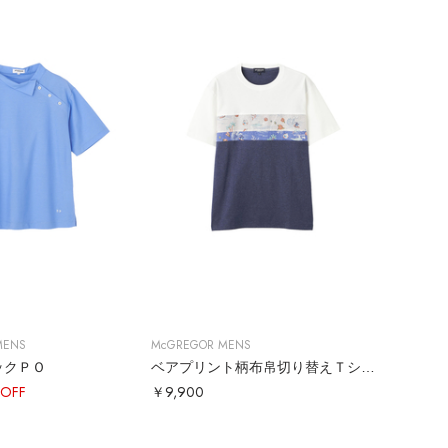
MENS
McGREGOR MENS
ックＰＯ
ベアプリント柄布帛切り替えＴシャツ
OFF
￥9,900