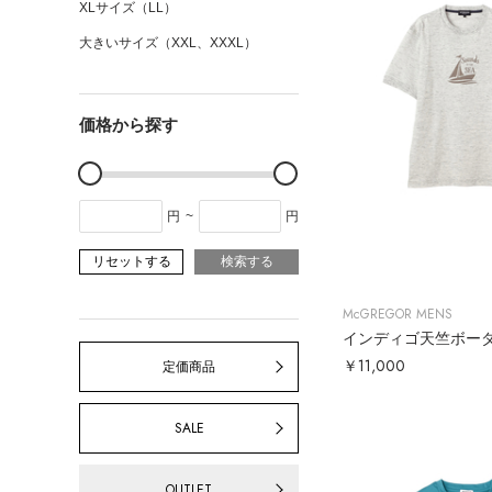
XLサイズ（LL）
大きいサイズ（XXL、XXXL）
価格から探す
円
~
円
リセットする
検索する
McGREGOR MENS
インディゴ天竺ボー
￥11,000
定価商品
SALE
OUTLET