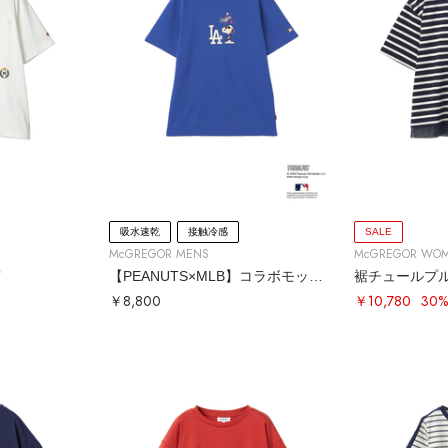
吸水速乾
接触冷感
SALE
McGREGOR MENS
McGREGOR WO
Ｔ
【PEANUTS×MLB】コラボモックネックTシャツ
裾チュールプ
￥8,800
￥10,780
30%