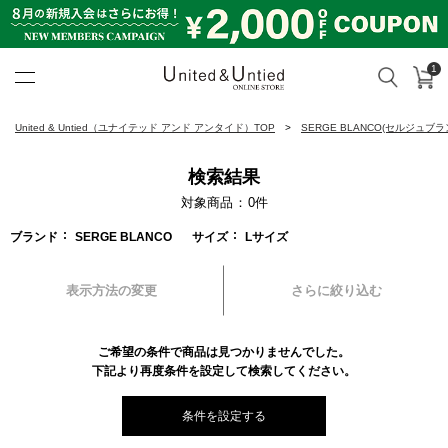
1
カ
検索
United & Untied ONLINE ST
United & Untied（ユナイテッド アンド アンタイド）TOP
SERGE BLANCO(セルジュブラ
検索結果
対象商品
0
件
ブランド
SERGE BLANCO
サイズ
Lサイズ
表示方法の変更
さらに絞り込む
ご希望の条件で商品は見つかりませんでした。
下記より再度条件を設定して検索してください。
条件を設定する