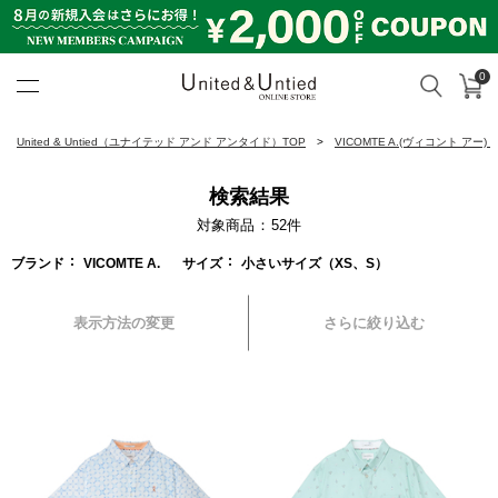
0
カ
検索
United & Untied ONLINE ST
United & Untied（ユナイテッド アンド アンタイド）TOP
VICOMTE A.(ヴィコント アー)
検索結果
対象商品
52
件
ブランド
VICOMTE A.
サイズ
小さいサイズ（XS、S）
表示方法の変更
さらに絞り込む