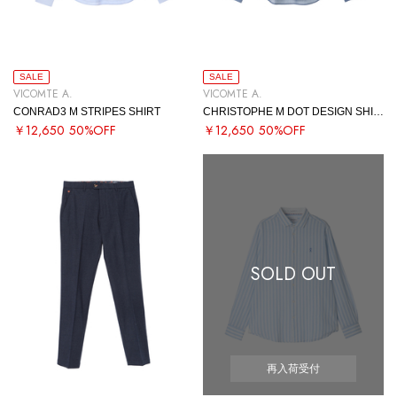
SALE
SALE
VICOMTE A.
VICOMTE A.
CONRAD3 M STRIPES SHIRT
CHRISTOPHE M DOT DESIGN SHIRT
￥12,650
50%OFF
￥12,650
50%OFF
SOLD OUT
再入荷受付