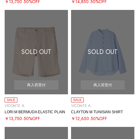
￥13,750
50%OFF
￥14,850
50%OFF
SOLD OUT
SOLD OUT
再入荷受付
再入荷受付
SALE
SALE
VICOMTE A.
VICOMTE A.
LORI M BERMUDA ELASTIC PLAIN
CLAYTON M TUNISIAN SHIRT
￥13,750
50%OFF
￥12,650
50%OFF