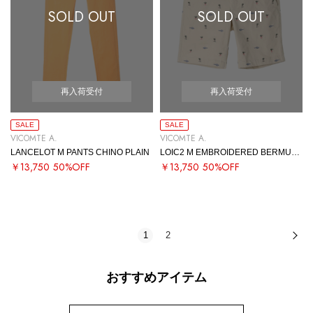
SOLD OUT
SOLD OUT
再入荷受付
再入荷受付
SALE
SALE
VICOMTE A.
VICOMTE A.
LANCELOT M PANTS CHINO PLAIN
LOIC2 M EMBROIDERED BERMUDA
￥13,750
50%OFF
￥13,750
50%OFF
1
2
次
おすすめアイテム