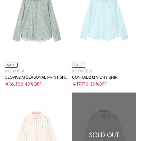
SALE
SALE
VICOMTE A.
VICOMTE A.
CLOVIS2 M SEASONAL PRINT SHIRT
CONRAD2 M VICHY SHIRT
￥16,500
40%OFF
￥17,710
30%OFF
SOLD OUT