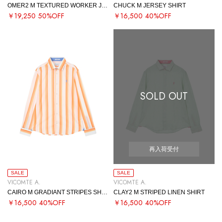
OMER2 M TEXTURED WORKER JACKET
CHUCK M JERSEY SHIRT
￥19,250
50%OFF
￥16,500
40%OFF
SOLD OUT
再入荷受付
SALE
SALE
VICOMTE A.
VICOMTE A.
CAIRO M GRADIANT STRIPES SHIRT
CLAY2 M STRIPED LINEN SHIRT
￥16,500
40%OFF
￥16,500
40%OFF