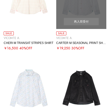
再入荷受付
SALE
SALE
VICOMTE A.
VICOMTE A.
CHERI M TRANSAT STRIPES SHIRT
CARTER M SEASONAL PRINT SHIRT
￥16,500
40%OFF
￥19,250
30%OFF