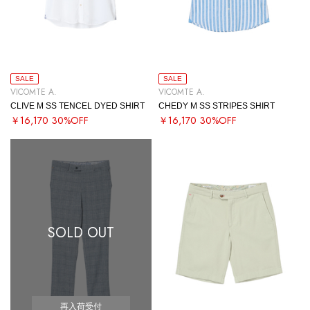
SALE
SALE
VICOMTE A.
VICOMTE A.
CLIVE M SS TENCEL DYED SHIRT
CHEDY M SS STRIPES SHIRT
￥16,170
30%OFF
￥16,170
30%OFF
SOLD OUT
再入荷受付