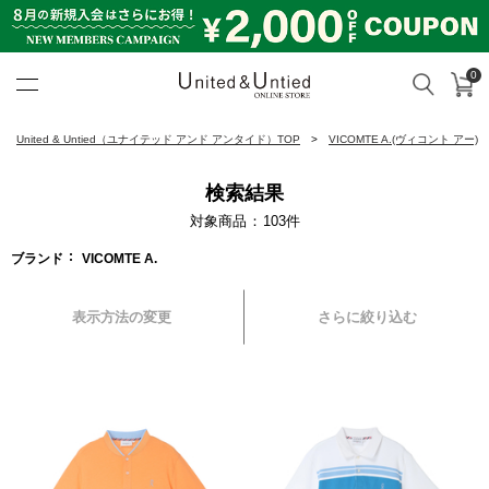
0
カ
検索
United & Untied ONLINE ST
United & Untied（ユナイテッド アンド アンタイド）TOP
VICOMTE A.(ヴィコント アー)
検索結果
対象商品
103
件
ブランド
VICOMTE A.
表示方法の変更
さらに絞り込む