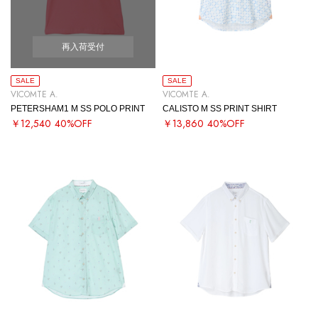
再入荷受付
SALE
SALE
VICOMTE A.
VICOMTE A.
PETERSHAM1 M SS POLO PRINT
CALISTO M SS PRINT SHIRT
￥12,540
40%OFF
￥13,860
40%OFF