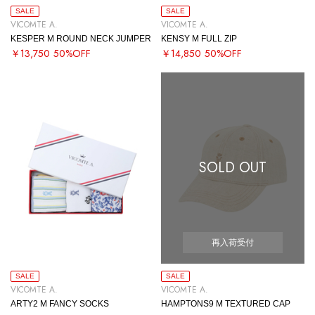
SALE
SALE
VICOMTE A.
VICOMTE A.
KESPER M ROUND NECK JUMPER
KENSY M FULL ZIP
￥13,750
50%OFF
￥14,850
50%OFF
SOLD OUT
再入荷受付
SALE
SALE
VICOMTE A.
VICOMTE A.
ARTY2 M FANCY SOCKS
HAMPTONS9 M TEXTURED CAP