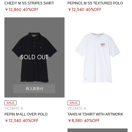
CHEDY M SS STRIPES SHIRT
PEPINO1 M SS TEXTURED POLO
￥13,860
40%OFF
￥12,540
40%OFF
SOLD OUT
再入荷受付
SALE
SALE
VICOMTE A.
VICOMTE A.
PEPIN M ALL OVER POLO
TAHIS M TSHIRT WITH ARTWORK
￥12,540
40%OFF
￥8,580
40%OFF