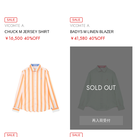
SALE
SALE
VICOMTE A.
VICOMTE A.
CHUCK M JERSEY SHIRT
BADYS M LINEN BLAZER
￥16,500
40%OFF
￥41,580
40%OFF
SOLD OUT
再入荷受付
SALE
SALE