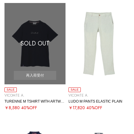
SOLD OUT
再入荷受付
SALE
SALE
VICOMTE A.
VICOMTE A.
TURENNE M TSHIRT WITH ARTWORK
LUDO M PANTS ELASTIC PLAIN
￥8,580
40%OFF
￥17,820
40%OFF