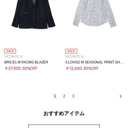
SALE
SALE
VICOMTE A.
VICOMTE A.
BRICE1 M FACING BLAZER
CLOVIS2 M SEASONAL PRINT SHIRT
￥37,950
50%OFF
￥12,650
50%OFF
1
2
3
次
おすすめアイテム