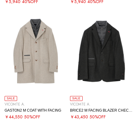
￥5,940
40%OFF
￥5,940
40%OFF
SALE
SALE
VICOMTE A.
VICOMTE A.
GASTON2 M COAT WITH FACING
BRICE2 M FACING BLAZER CHECKED
￥44,550
50%OFF
￥43,450
50%OFF