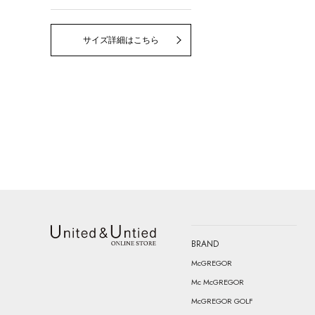
サイズ詳細はこちら
BRAND
United & Untied ONLINE STORE
McGREGOR
Mc McGREGOR
McGREGOR GOLF