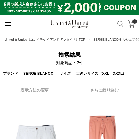
0
カ
検索
United & Untied ONLINE ST
United & Untied（ユナイテッド アンド アンタイド）TOP
SERGE BLANCO(セルジュブラ
検索結果
対象商品
2
件
ブランド
SERGE BLANCO
サイズ
大きいサイズ（XXL、XXXL）
表示方法の変更
さらに絞り込む