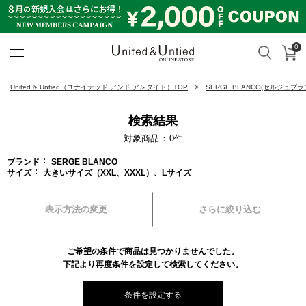
0
カ
検索
United & Untied ONLINE ST
United & Untied（ユナイテッド アンド アンタイド）TOP
SERGE BLANCO(セルジュブラ
検索結果
対象商品
0
件
ブランド
SERGE BLANCO
サイズ
大きいサイズ（XXL、XXXL）、Lサイズ
表示方法の変更
さらに絞り込む
ご希望の条件で商品は見つかりませんでした。
下記より再度条件を設定して検索してください。
条件を設定する