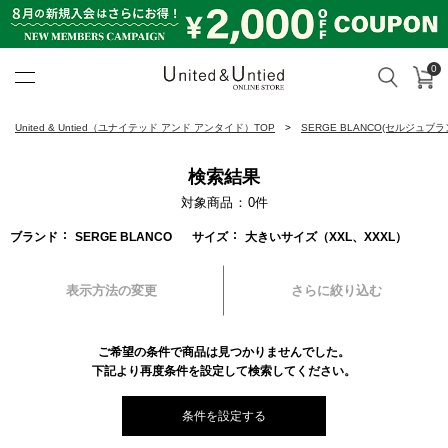
0
カ
検索
United & Untied ONLINE ST
United & Untied（ユナイテッド アンド アンタイド）TOP
SERGE BLANCO(セルジュブラ
検索結果
対象商品
0
件
ブランド
SERGE BLANCO
サイズ
大きいサイズ（XXL、XXXL）
表示方法の変更
さらに絞り込む
ご希望の条件で商品は見つかりませんでした。
下記より再度条件を設定して検索してください。
条件を設定する