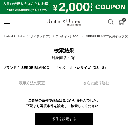
0
カ
検索
United & Untied ONLINE ST
United & Untied（ユナイテッド アンド アンタイド）TOP
SERGE BLANCO(セルジュブラ
検索結果
対象商品
0
件
ブランド
SERGE BLANCO
サイズ
小さいサイズ（XS、S）
表示方法の変更
さらに絞り込む
ご希望の条件で商品は見つかりませんでした。
下記より再度条件を設定して検索してください。
条件を設定する