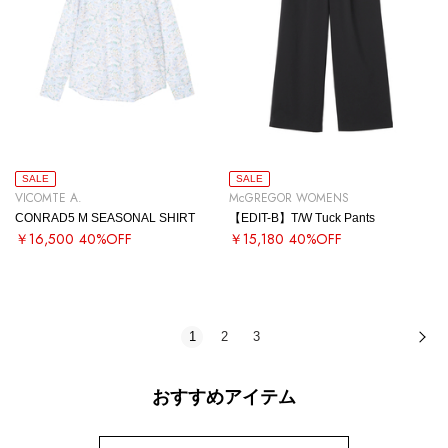
SALE
SALE
VICOMTE A.
McGREGOR WOMENS
CONRAD5 M SEASONAL SHIRT
【EDIT-B】T/W Tuck Pants
￥16,500
40%OFF
￥15,180
40%OFF
1
2
3
次
おすすめアイテム