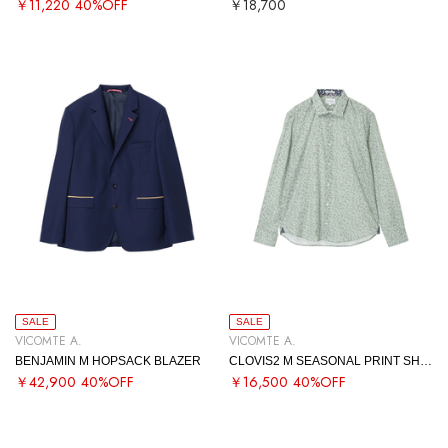
￥11,220
40%OFF
￥18,700
SALE
SALE
VICOMTE A.
VICOMTE A.
BENJAMIN M HOPSACK BLAZER
CLOVIS2 M SEASONAL PRINT SHIRT
￥42,900
40%OFF
￥16,500
40%OFF