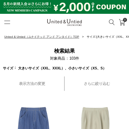
0
カ
検索
United & Untied ONLINE ST
United & Untied（ユナイテッド アンド アンタイド）TOP
サイズ:[大きいサイズ（XXL、X
検索結果
対象商品
103
件
サイズ
大きいサイズ（XXL、XXXL）、小さいサイズ（XS、S）
表示方法の変更
さらに絞り込む