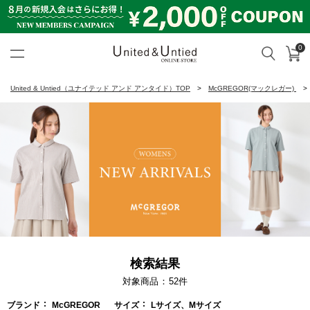
0
カ
検索
United & Untied ONLINE ST
United & Untied（ユナイテッド アンド アンタイド）TOP
McGREGOR(マックレガー)
検索結果
対象商品
52
件
ブランド
McGREGOR
サイズ
Lサイズ、Mサイズ