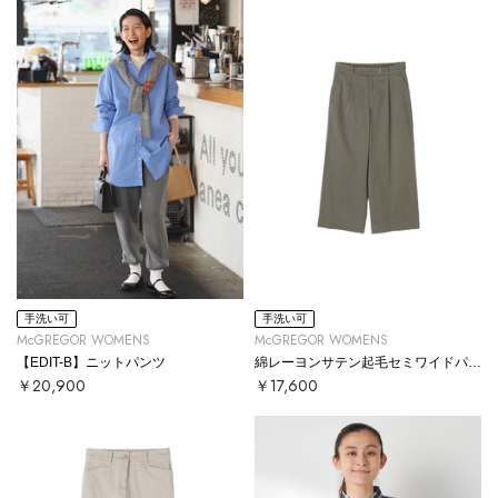
手洗い可
手洗い可
McGREGOR WOMENS
McGREGOR WOMENS
【EDIT-B】ニットパンツ
綿レーヨンサテン起毛セミワイドパンツ
￥20,900
￥17,600