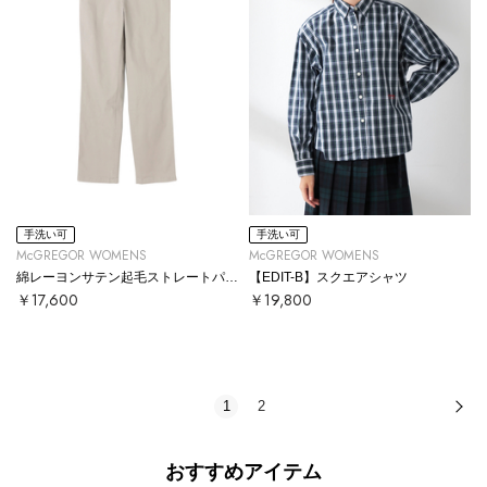
手洗い可
手洗い可
McGREGOR WOMENS
McGREGOR WOMENS
綿レーヨンサテン起毛ストレートパンツ
【EDIT-B】スクエアシャツ
￥17,600
￥19,800
1
2
次
おすすめアイテム