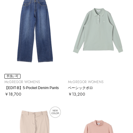
手洗い可
McGREGOR WOMENS
McGREGOR WOMENS
【EDIT-B】5-Pocket Denim Pants
ベーシックポロ
￥18,700
￥13,200