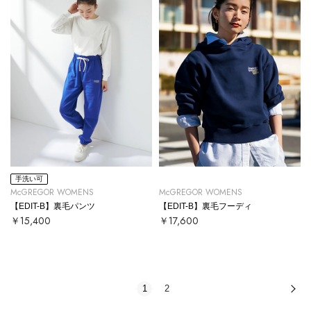
手洗い可
McGREGOR WOMENS
McGREGOR WOMENS
【EDIT-B】裏毛パンツ
【EDIT-B】裏毛フーディ
￥15,400
￥17,600
1
2
次