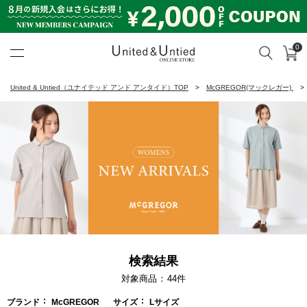
0
カ
検索
United & Untied ONLINE ST
United & Untied（ユナイテッド アンド アンタイド）TOP
McGREGOR(マックレガー)
検索結果
対象商品
44
件
ブランド
McGREGOR
サイズ
Lサイズ