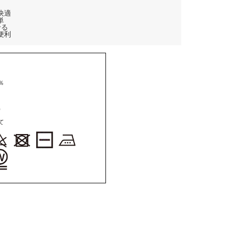
快適
単
せる
便利
％
)
て