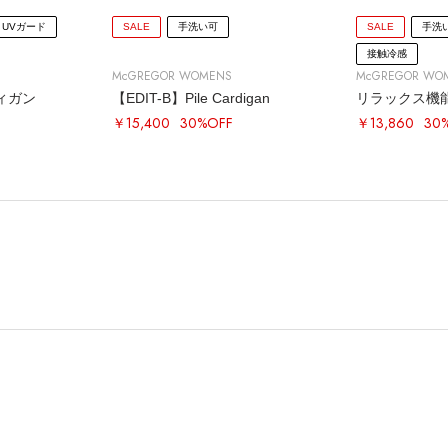
UVガード
SALE
手洗い可
SALE
手洗
接触冷感
McGREGOR WOMENS
McGREGOR WO
ィガン
【EDIT-B】Pile Cardigan
リラックス機
￥15,400
30%OFF
￥13,860
30