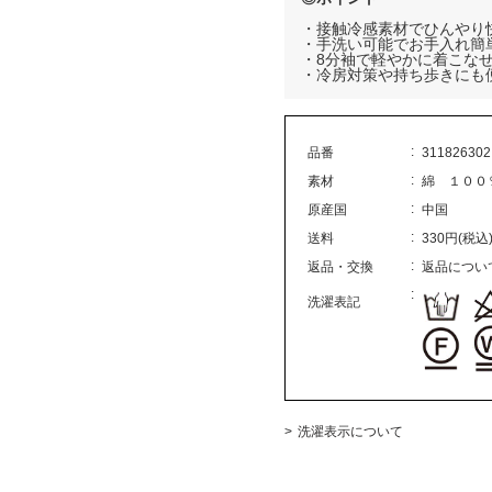
・接触冷感素材でひんやり
・手洗い可能でお手入れ簡
・8分袖で軽やかに着こな
・冷房対策や持ち歩きにも
品番
311826302
素材
綿 １００
原産国
中国
送料
330円(税込
返品・交換
返品につい
洗濯表記
洗濯表示について