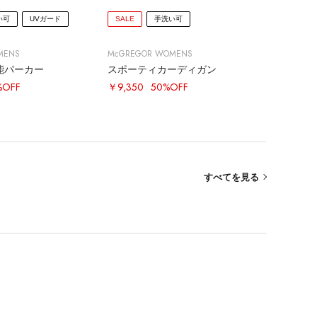
い可
UVガード
SALE
手洗い可
MENS
McGREGOR WOMENS
能パーカー
スポーティカーディガン
%OFF
￥9,350
50%OFF
すべてを見る