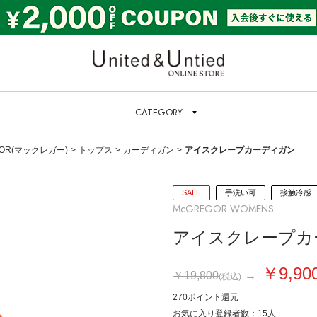
United & Untied ONLI
CATEGORY
GOR(マックレガー)
トップス
カーディガン
アイスクレープカーディガン
SALE
手洗い可
接触冷感
McGREGOR WOMENS
アイスクレープカ
￥9,90
￥19,800
→
(税込)
270ポイント
還元
お気に入り登録者数
：
15
人