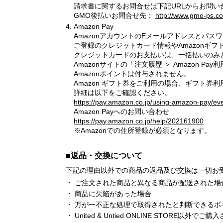
請求書に関するお問合せは下記URLからお問い
GMO後払いお問合せ先：
http://www.gmo-ps.c
Amazon Pay
AmazonアカウントのEメールアドレスとパ
ご登録のクレジットカード情報やAmazonギ
クレジットカードのお支払いは、一括払いのみ
Amazonサイトの「注文履歴 ＞ Amazon Pa
Amazonポイントは付与されません。
Amazon ギフト券をご利用の場合、ギフト券利用
詳細は以下をご確認ください。
https://pay.amazon.co.jp/using-amazon-pay/ev
Amazon Payへのお問い合わせ
https://pay.amazon.co.jp/help/202161900
※Amazonでの住所登録が必須となります。
■返品・交換について
下記の理由以外での商品の返品及び交換は一切お
ご注文された商品と異なる商品が配送された場
商品に欠陥があった場合
万が一不正な処理で取得されたと判断できるポ
United & Untied ONLINE STOR