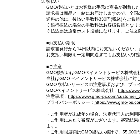
後払い
GMO後払いとはお客様の手元に商品が到着し
請求書は商品と一緒にお届けしますので、全国
送料の他に、後払い手数料330円(税込)をご負
※銀行振込の場合の手数料はお客様負担となり
※払込票は通常ポスト投函になります。ご注文
■お支払い期限
請求書発行から14日以内にお支払いください
お支払い期限を一定期間過ぎてもお支払いの確認
■ご注意
GMO後払いはGMOペイメントサービス株式会
当社はGMO ペイメントサービス株式会社に
GMO 後払いサービスの注意事項および、プラ
GMOペイメントサービス株式会社：
https://w
注意事項：
https://www.gmo-ps.com/customer_
プライバシーポリシー：
https://www.gmo-ps.co
・ご利用者が未成年の場合、法定代理人の利用
・ご利用にあたり審査がございます。審査結果
ます。
・ご利用限度額はGMO後払い累計で、55,000