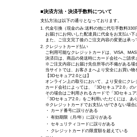
■決済方法・決済手数料について
支払方法は以下の通りとなっております。
代金引換（現金のみ:送料の他に代引手数料33
お届けにお伺いした配達員に代金をお支払い下
また、ご注文完了後のご注文内容の変更は承っ
クレジットカード払い
ご利用可能なクレジットカードは、VISA、MASTE
決済日は、商品の発送時にカード会社へご請求
※ご注文内容にお届け先住所等の不備がある場
当サイトでは、お客さまへより安全にお買い物を
【3Dセキュア2.0とは】
オンライン上の取引において、より安全にクレ
カード会社によっては、「3Dセキュア2.0」
その場合はご利用されるカードで「3Dセキュア
「3Dセキュア2.0」をご利用いただくには、
※クレジットカードでお支払いができない場合
カード番号に誤りがある
有効期限（月/年）に誤りがある
セキュリティコードに誤りがある
クレジットカードの限度額を超えている