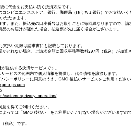
た後に代金をお支払い頂く決済方法です。
のコンビニエンスストア、銀行、郵便局（ゆうちょ銀行）でお支払いく
担いただきます。
ます。また、振込先の口座番号はお取引ごとに毎回異なりますので、請
商品のお届けが遅れた場合、払込票が先に届く場合がございます。
。お支払い期限は請求書にも記載しております。
がとれない場合、ご請求金額に回収事務手数料297円（税込）が加算さ
社が提供する決済サービスです。
対しサービスの範囲内で個人情報を提供し、代金債権を譲渡します。
イバシーポリシーに同意のうえ、GMO 後払いサービスをご利用くださ
ww.gmo-ps.com
2/
m/customer/privacy_operation/
同意を得てご利用ください。
によっては「GMO 後払い」をご利用いただけない場合がございますの
円（税込）です。