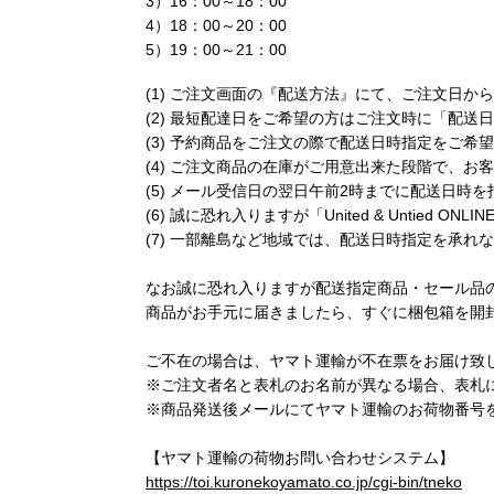
3）16：00～18：00
4）18：00～20：00
5）19：00～21：00
ご注文画面の『配送方法』にて、ご注文日から
最短配達日をご希望の方はご注文時に「配送日
予約商品をご注文の際で配送日時指定をご希望
ご注文商品の在庫がご用意出来た段階で、お客
メール受信日の翌日午前2時までに配送日時を
誠に恐れ入りますが「United & Untied O
一部離島など地域では、配送日時指定を承れな
なお誠に恐れ入りますが配送指定商品・セール品
商品がお手元に届きましたら、すぐに梱包箱を開
ご不在の場合は、ヤマト運輸が不在票をお届け致
※ご注文者名と表札のお名前が異なる場合、表札
※商品発送後メールにてヤマト運輸のお荷物番号
【ヤマト運輸の荷物お問い合わせシステム】
https://toi.kuronekoyamato.co.jp/cgi-bin/tneko