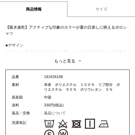
商品情報
サイズ
【吸水速乾】アクティブな印象のカラーが夏の日差しに映えるポロシ
ャツ
■デザイン
グリーンに映えるきれいなベース色。ジャカードでブランドロゴをさ
りげなく表現しました。
もっと見る
■素材
さらっとした吸水速乾素材。
品番
191626106
素材
本体 ポリエステル １００％ リブ部分 ポ
■コーディネート
リエステル ９５％ ポリウレタン ５％
展開カラーは白、レッド、グリーン。シンプルなボトムスと合わせ
原産国
中国
て、夏気分を楽しみましょう。
送料
330円(税込)
返品・交換
返品について
洗濯表記