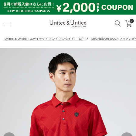
0
カ
検索
United & Untied ONLINE ST
United & Untied（ユナイテッド アンド アンタイド）TOP
McGREGOR GOLF(マックレガ