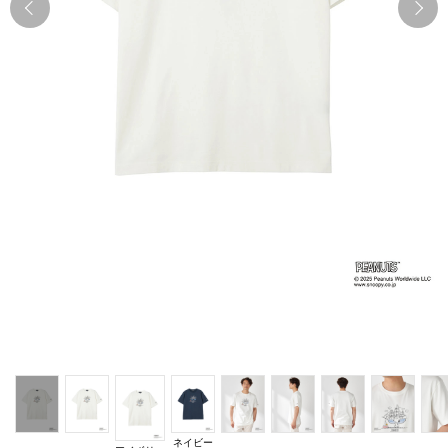
Previous
N
ネイビー