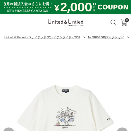
0
カ
検索
United & Untied ONLINE ST
United & Untied（ユナイテッド アンド アンタイド）TOP
McGREGOR(マックレガー)