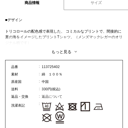
商品情報
サイズ
■デザイン
トリコロールの配色感で表現した、 コミカルなプリントで、間接的に
夏の海をイメージしたプリントTシャツ。（メンズマックレガーのオリ
ジナル柄です）
もっと見る
■素材
ボディにはしなやかで、適度な厚みの天竺素材を使用。
品番
113725402
■コーディネート
素材
綿 １００％
フロントプリントですので、羽織のアウターやシャツと組み合わせ
原産国
中国
て、ほどよく存在感をアピールできます。
送料
330円(税込)
返品・交換
返品について
洗濯表記