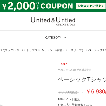
United & Untied ONLI
CATEGORY
GOR(マックレガー)
トップス
カットソー(半袖・ノースリーブ）
ベーシックT
SALE
McGREGOR WOMENS
ベーシックTシャ
￥6,930
￥9,900
→
(税込)
189ポイント
還元
お気に入り登録者数
：
19
人