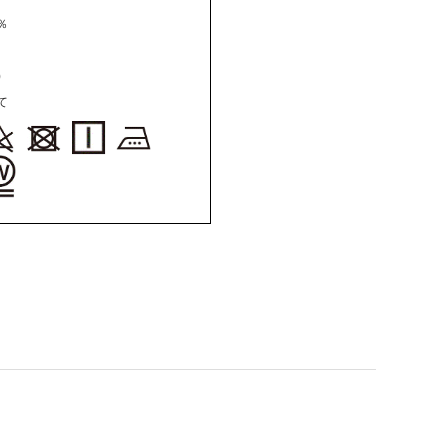
％
)
て