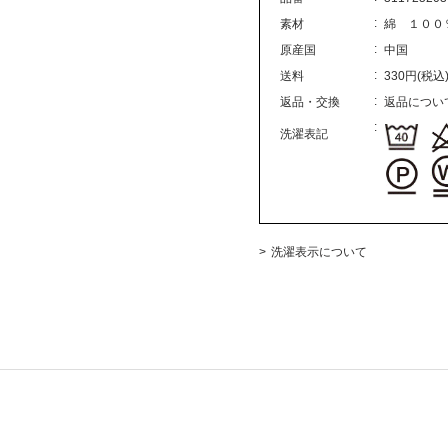
素材
綿 １００
原産国
中国
送料
330円(税込
返品・交換
返品につい
洗濯表記
洗濯表示について