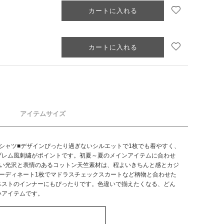
お気に入り追加
カートに入れる
お気に入り追加
カートに入れる
アイテムサイズ
シャツ■デザインぴったり過ぎないシルエットで1枚でも着やすく、
ブレム風刺繍がポイントです。初夏～夏のメインアイテムに合わせ
よい光沢と表情のあるコットン天竺素材は、程よいきちんと感とカジ
ーディネート1枚でマドラスチェックスカートなど柄物と合わせた
ベストのインナーにもぴったりです。色違いで揃えたくなる、どん
いアイテムです。