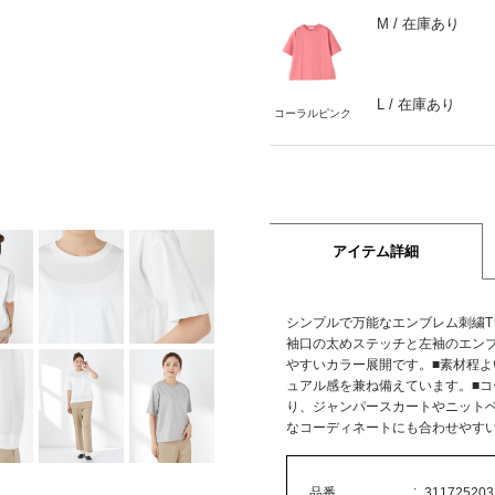
M
/ 在庫あり
L
/ 在庫あり
コーラルピンク
アイテム詳細
シンプルで万能なエンブレム刺繍T
袖口の太めステッチと左袖のエン
やすいカラー展開です。■素材程
ュアル感を兼ね備えています。■コ
り、ジャンパースカートやニット
なコーディネートにも合わせやす
品番
311725203