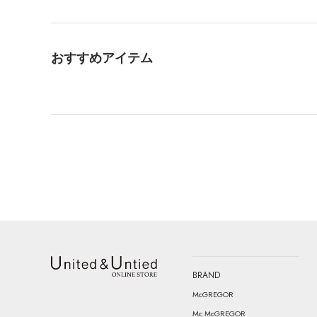
おすすめアイテム
BRAND
United & Untied ONLINE STORE
McGREGOR
Mc McGREGOR