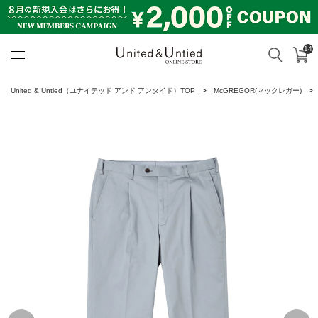
14
カ
検索
United & Untied ONLINE ST
United & Untied（ユナイテッド アンド アンタイド）TOP
McGREGOR(マックレガー)