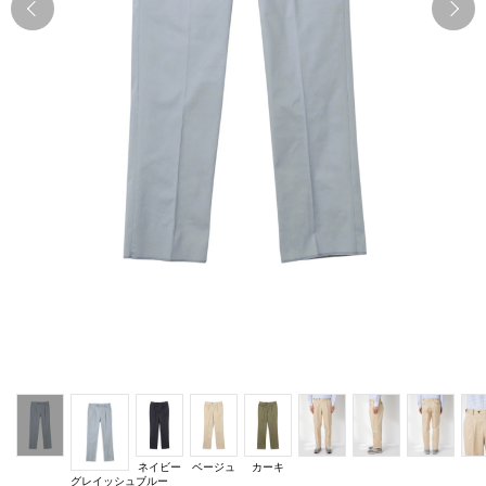
Previous
N
ネイビー
ベージュ
カーキ
グレイッシュブルー