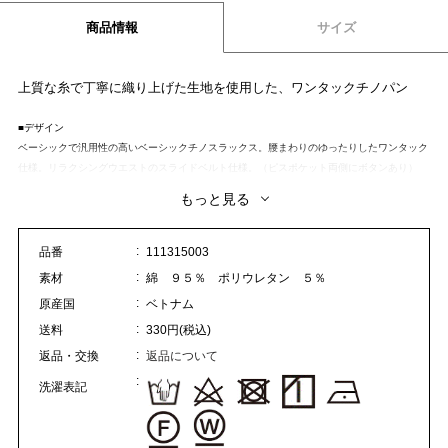
商品情報
サイズ
上質な糸で丁寧に織り上げた生地を使用した、ワンタックチノパン
■デザイン
ベーシックで汎用性の高いベーシックチノスラックス。腰まわりのゆったりしたワンタック
仕様。リラクシングウエストのスライドベルト仕様。（ピスポケット両側にボタンあり）
もっと見る
■素材
通常の糸加工に櫛で研ぎ綺麗に整えたコーマ糸を使用、さらに光沢を出すために毛羽を抑え
るコンパクト加工を施しました。表面の光沢と綿のふくらみに拘った日本製生地を使用して
品番
111315003
います。
素材
綿 ９５％ ポリウレタン ５％
原産国
ベトナム
■コーディネート
ジャケットやブルゾンなどオン/オフ問わずに幅広いスタイルで活躍するベーシックデザイ
送料
330円(税込)
ンです。
返品・交換
返品について
洗濯表記