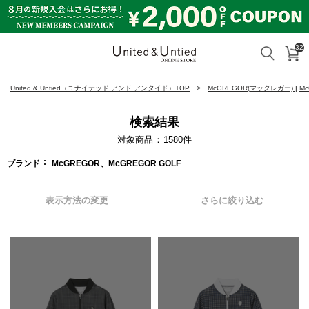
32
カ
検索
United & Untied ONLINE ST
United & Untied（ユナイテッド アンド アンタイド）TOP
McGREGOR(マックレガー)
|
M
検索結果
対象商品
1580
件
ブランド
McGREGOR、McGREGOR GOLF
表示方法の変更
さらに絞り込む