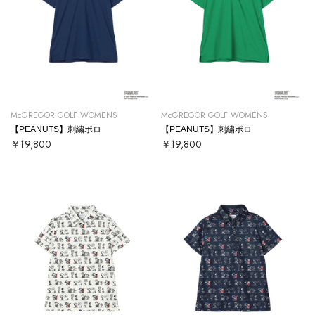
McGREGOR GOLF WOMENS
McGREGOR GOLF WOMENS
【PEANUTS】刺繍ポロ
【PEANUTS】刺繍ポロ
￥19,800
￥19,800