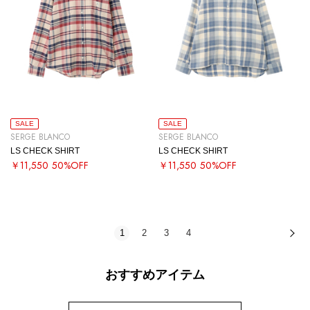
SALE
SALE
SERGE BLANCO
SERGE BLANCO
LS CHECK SHIRT
LS CHECK SHIRT
￥11,550
50%OFF
￥11,550
50%OFF
1
2
3
4
次
おすすめアイテム