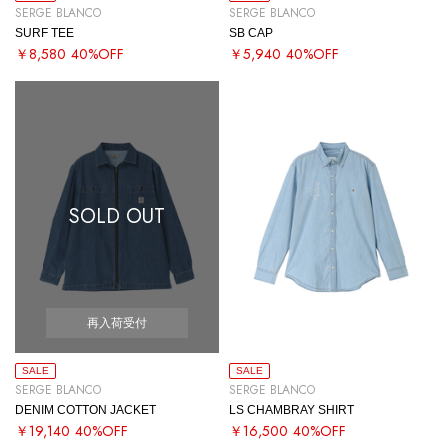
SERGE BLANCO
SERGE BLANCO
SURF TEE
SB CAP
￥8,580
40%OFF
￥5,940
40%OFF
SOLD OUT
再入荷受付
SALE
SALE
SERGE BLANCO
SERGE BLANCO
DENIM COTTON JACKET
LS CHAMBRAY SHIRT
￥19,140
40%OFF
￥16,500
40%OFF