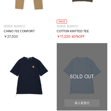
SALE
SERGE BLANCO
SERGE BLANCO
CHINO 702 CONFORT
COTTON KNITTED TEE
￥27,500
￥11,220
40%OFF
SOLD OUT
再入荷受付