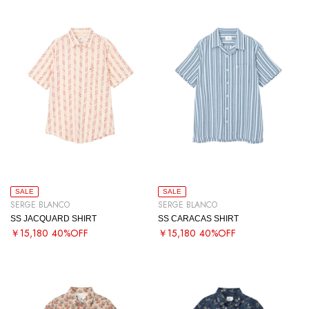
SALE
SALE
SERGE BLANCO
SERGE BLANCO
SS JACQUARD SHIRT
SS CARACAS SHIRT
￥15,180
40%OFF
￥15,180
40%OFF