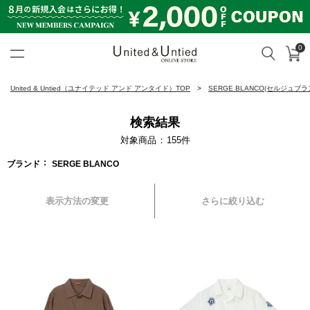
0
カ
検索
United & Untied ONLINE ST
United & Untied（ユナイテッド アンド アンタイド）TOP
SERGE BLANCO(セルジュブラ
検索結果
対象商品
155
件
ブランド
SERGE BLANCO
表示方法の変更
さらに絞り込む