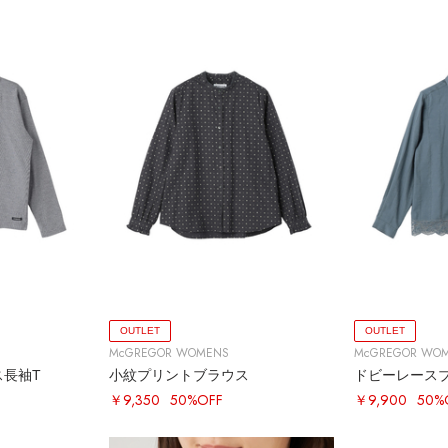
OUTLET
OUTLET
McGREGOR WOMENS
McGREGOR WO
ス長袖T
小紋プリントブラウス
ドビーレース
￥9,350
50%OFF
￥9,900
50%