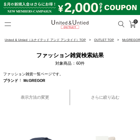
0
カ
検索
United & Untied OUTLET ON
United & Untied（ユナイテッド アンド アンタイド）TOP
OUTLET TOP
McGREGO
ファッション雑貨検索結果
対象商品
60
件
ファッション雑貨一覧ページです。
ブランド
McGREGOR
表示方法の変更
さらに絞り込む