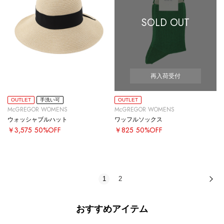
SOLD OUT
再入荷受付
OUTLET
手洗い可
OUTLET
McGREGOR WOMENS
McGREGOR WOMENS
ウォッシャブルハット
ワッフルソックス
￥3,575
50%OFF
￥825
50%OFF
1
2
次
おすすめアイテム