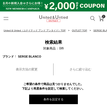
1
カ
検索
United & Untied OUTLET ON
United & Untied（ユナイテッド アンド アンタイド）TOP
OUTLET TOP
SERGE B
検索結果
対象商品
0
件
ブランド
SERGE BLANCO
表示方法の変更
さらに絞り込む
ご希望の条件で商品は見つかりませんでした。
下記より再度条件を設定して検索してください。
条件を設定する