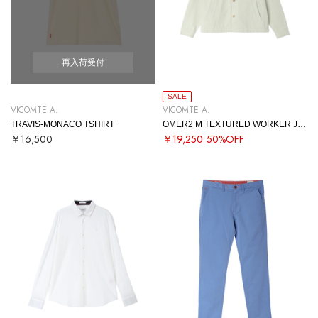
再入荷受付
SALE
VICOMTE A.
VICOMTE A.
TRAVIS-MONACO TSHIRT
OMER2 M TEXTURED WORKER JACKET
￥16,500
￥19,250
50%OFF