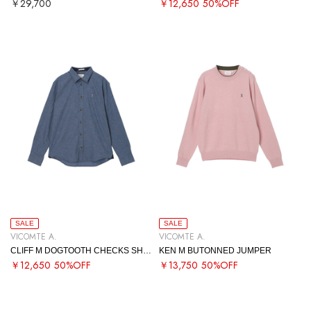
￥29,700
￥12,650
50%OFF
SALE
SALE
VICOMTE A.
VICOMTE A.
CLIFF M DOGTOOTH CHECKS SHIRT
KEN M BUTONNED JUMPER
￥12,650
50%OFF
￥13,750
50%OFF