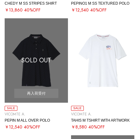
CHEDY M SS STRIPES SHIRT
PEPINO1 M SS TEXTURED POLO
￥13,860
40%OFF
￥12,540
40%OFF
SOLD OUT
再入荷受付
SALE
SALE
VICOMTE A.
VICOMTE A.
PEPIN M ALL OVER POLO
TAHIS M TSHIRT WITH ARTWORK
￥12,540
40%OFF
￥8,580
40%OFF