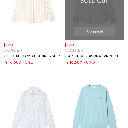
SOLD OUT
再入荷受付
SALE
SALE
VICOMTE A.
VICOMTE A.
CHERI M TRANSAT STRIPES SHIRT
CARTER M SEASONAL PRINT SHIRT
￥16,500
40%OFF
￥16,500
40%OFF