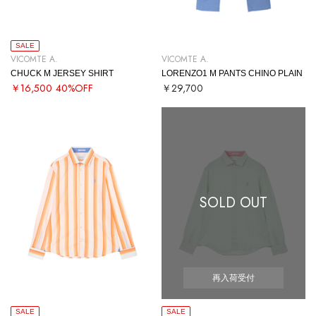
SALE
VICOMTE A.
VICOMTE A.
CHUCK M JERSEY SHIRT
LORENZO1 M PANTS CHINO PLAIN
￥16,500
40%OFF
￥29,700
SOLD OUT
再入荷受付
SALE
SALE