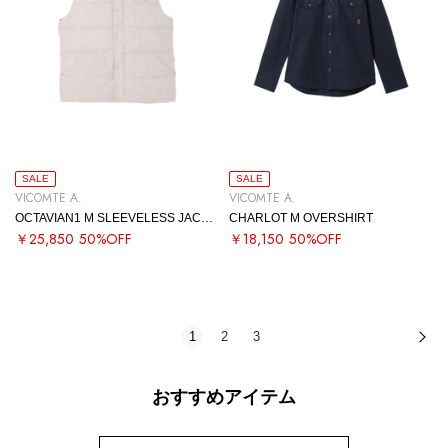
SALE
SALE
VICOMTE A.
VICOMTE A.
OCTAVIAN1 M SLEEVELESS JACKET
CHARLOT M OVERSHIRT
￥25,850
50%OFF
￥18,150
50%OFF
1
2
3
次
おすすめアイテム