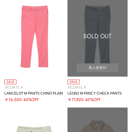
SOLD OUT
再入荷受付
SALE
SALE
VICOMTE A.
VICOMTE A.
LANCELOT M PANTS CHINO PLAIN
LEON2 M FANCY CHECK PANTS
￥16,500
40%OFF
￥17,820
40%OFF