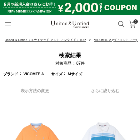
0
カ
検索
United & Untied ONLINE ST
United & Untied（ユナイテッド アンド アンタイド）TOP
VICOMTE A.(ヴィコント アー)
検索結果
対象商品
87
件
ブランド
VICOMTE A.
サイズ
Mサイズ
表示方法の変更
さらに絞り込む