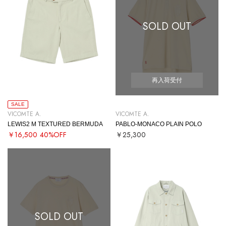
SOLD OUT
再入荷受付
SALE
VICOMTE A.
VICOMTE A.
LEWIS2 M TEXTURED BERMUDA
PABLO-MONACO PLAIN POLO
￥16,500
40%OFF
￥25,300
SOLD OUT