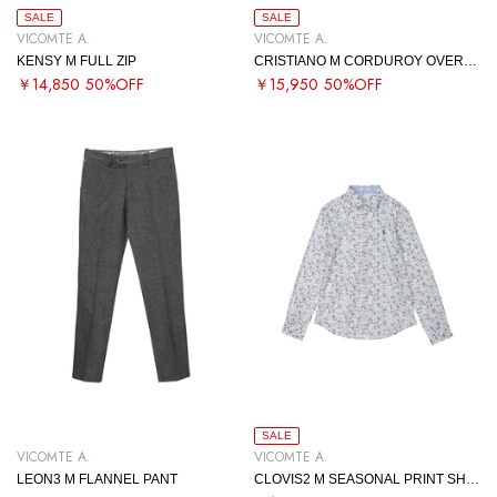
SALE
SALE
VICOMTE A.
VICOMTE A.
KENSY M FULL ZIP
CRISTIANO M CORDUROY OVERSHIRT
￥14,850
50%OFF
￥15,950
50%OFF
SALE
VICOMTE A.
VICOMTE A.
LEON3 M FLANNEL PANT
CLOVIS2 M SEASONAL PRINT SHIRT