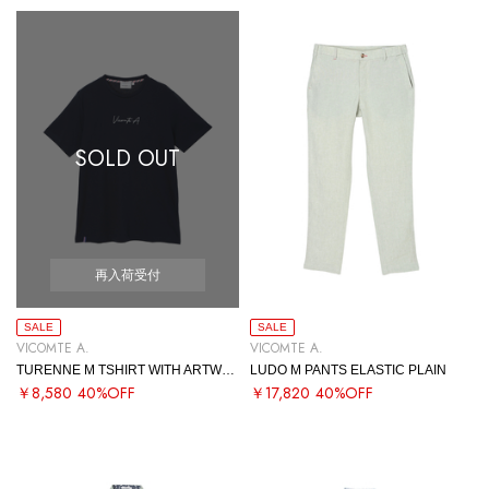
SOLD OUT
再入荷受付
SALE
SALE
VICOMTE A.
VICOMTE A.
TURENNE M TSHIRT WITH ARTWORK
LUDO M PANTS ELASTIC PLAIN
￥8,580
40%OFF
￥17,820
40%OFF