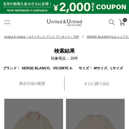
0
カ
検索
United & Untied ONLINE ST
United & Untied（ユナイテッド アンド アンタイド）TOP
SERGE BLANCO(セルジュブラ
検索結果
対象商品
16
件
ブランド
SERGE BLANCO、VICOMTE A.
サイズ
Mサイズ、Lサイズ
表示方法の変更
さらに絞り込む