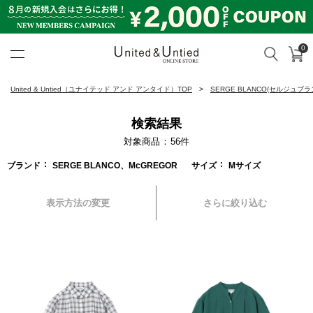
0
カ
検索
United & Untied ONLINE ST
United & Untied（ユナイテッド アンド アンタイド）TOP
SERGE BLANCO(セルジュブラ
検索結果
対象商品
56
件
ブランド
SERGE BLANCO、McGREGOR
サイズ
Mサイズ
表示方法の変更
さらに絞り込む