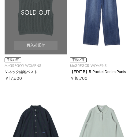
SOLD OUT
再入荷受付
手洗い可
手洗い可
McGREGOR WOMENS
McGREGOR WOMENS
Ｖネック編地ベスト
【EDIT-B】5-Pocket Denim Pants
￥17,600
￥18,700