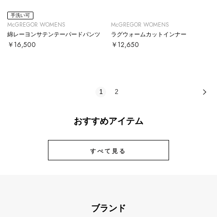
手洗い可
McGREGOR WOMENS
McGREGOR WOMENS
綿レーヨンサテンテーパードパンツ
ラグウォームカットインナー
￥16,500
￥12,650
1
2
次
おすすめアイテム
すべて見る
ブランド