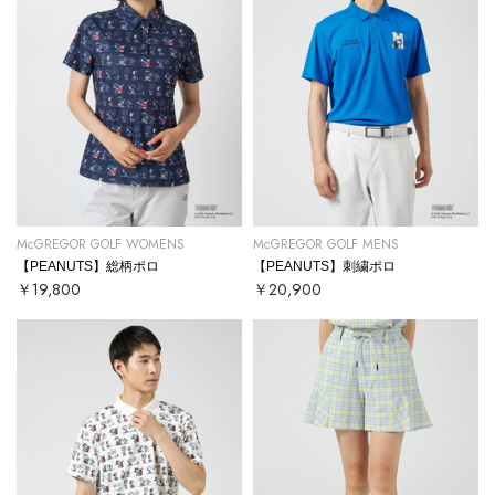
McGREGOR GOLF WOMENS
McGREGOR GOLF MENS
【PEANUTS】総柄ポロ
【PEANUTS】刺繍ポロ
￥19,800
￥20,900