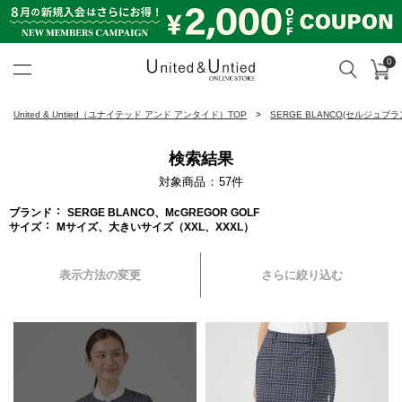
0
カ
検索
United & Untied ONLINE ST
United & Untied（ユナイテッド アンド アンタイド）TOP
SERGE BLANCO(セルジュブラ
検索結果
対象商品
57
件
ブランド
SERGE BLANCO、McGREGOR GOLF
サイズ
Mサイズ、大きいサイズ（XXL、XXXL）
表示方法の変更
さらに絞り込む