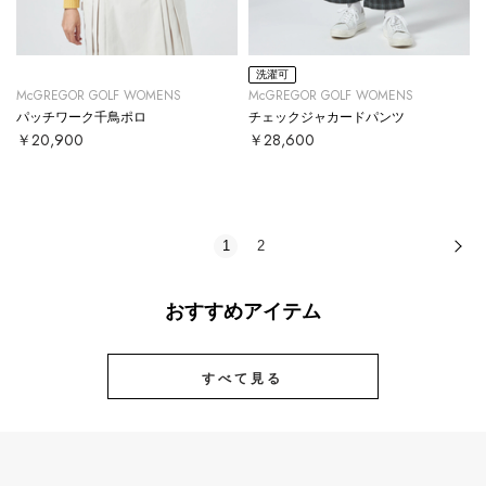
洗濯可
McGREGOR GOLF WOMENS
McGREGOR GOLF WOMENS
パッチワーク千鳥ポロ
チェックジャカードパンツ
￥20,900
￥28,600
1
2
次
おすすめアイテム
すべて見る