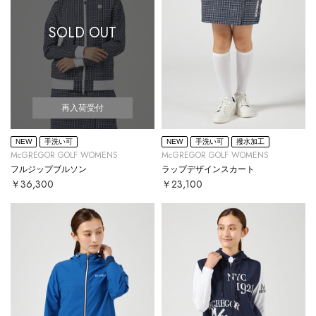
SOLD OUT
再入荷受付
NEW
手洗い可
NEW
手洗い可
撥水加工
McGREGOR GOLF WOMENS
McGREGOR GOLF WOMENS
フルジップブルソン
ラップデザインスカート
￥36,300
￥23,100