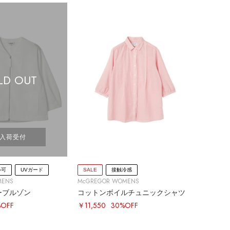
LD OUT
入荷受付
い可
UVガード
SALE
接触冷感
MENS
McGREGOR WOMENS
ーブルゾン
コットンボイルチュニックシャツ
%OFF
￥11,550
30%OFF