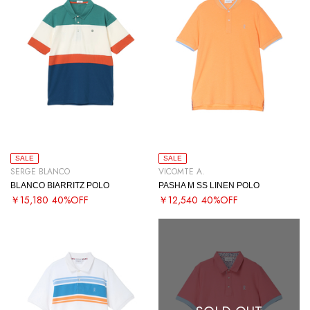
SALE
SALE
SERGE BLANCO
VICOMTE A.
BLANCO BIARRITZ POLO
PASHA M SS LINEN POLO
￥15,180
40%OFF
￥12,540
40%OFF