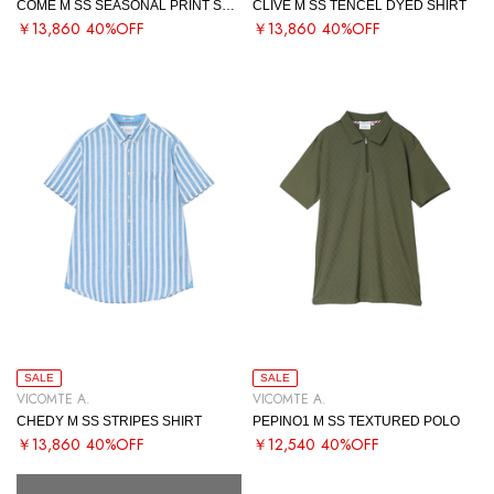
COME M SS SEASONAL PRINT SHIRT
CLIVE M SS TENCEL DYED SHIRT
￥13,860
40%OFF
￥13,860
40%OFF
SALE
SALE
VICOMTE A.
VICOMTE A.
CHEDY M SS STRIPES SHIRT
PEPINO1 M SS TEXTURED POLO
￥13,860
40%OFF
￥12,540
40%OFF