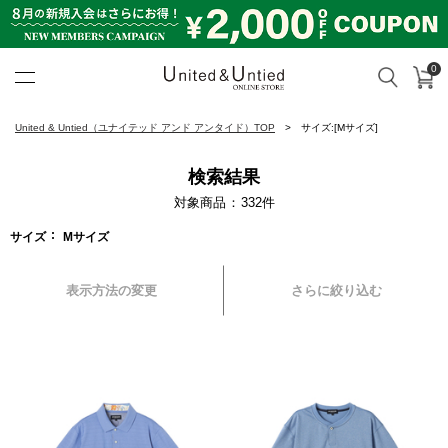
0
カ
検索
United & Untied ONLINE ST
United & Untied（ユナイテッド アンド アンタイド）TOP
サイズ:[Mサイズ]
検索結果
対象商品
332
件
サイズ
Mサイズ
表示方法の変更
さらに絞り込む