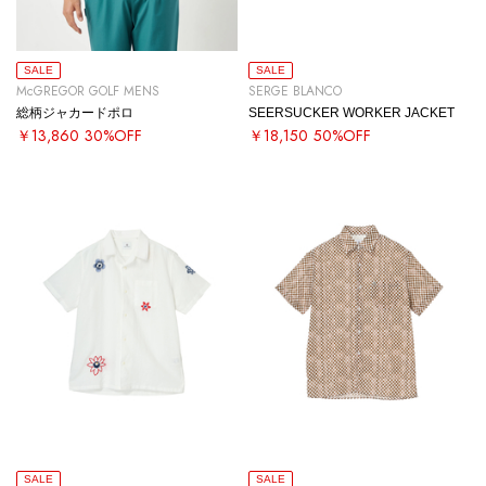
SALE
SALE
McGREGOR GOLF MENS
SERGE BLANCO
総柄ジャカードポロ
SEERSUCKER WORKER JACKET
￥13,860
30%OFF
￥18,150
50%OFF
SALE
SALE