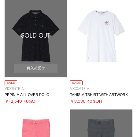
SOLD OUT
再入荷受付
SALE
SALE
VICOMTE A.
VICOMTE A.
PEPIN M ALL OVER POLO
TAHIS M TSHIRT WITH ARTWORK
￥12,540
40%OFF
￥8,580
40%OFF