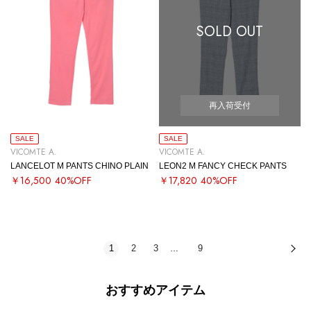
SOLD OUT
再入荷受付
SALE
SALE
VICOMTE A.
VICOMTE A.
LANCELOT M PANTS CHINO PLAIN
LEON2 M FANCY CHECK PANTS
￥16,500
40%OFF
￥17,820
40%OFF
1
2
3
9
次
…
おすすめアイテム