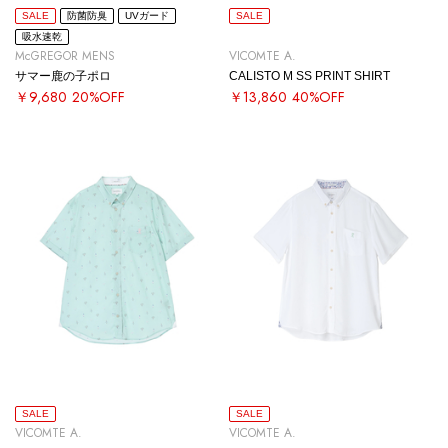
SALE
防菌防臭
UVガード
SALE
吸水速乾
McGREGOR MENS
VICOMTE A.
サマー鹿の子ポロ
CALISTO M SS PRINT SHIRT
￥9,680
20%OFF
￥13,860
40%OFF
SALE
SALE
VICOMTE A.
VICOMTE A.