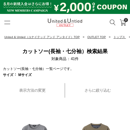
0
カ
検索
United & Untied OUTLET ON
United & Untied（ユナイテッド アンド アンタイド）TOP
OUTLET TOP
トップス
カットソー(長袖・七分袖）検索結果
対象商品
41
件
カットソー(長袖・七分袖）一覧ページです。
サイズ
Mサイズ
表示方法の変更
さらに絞り込む