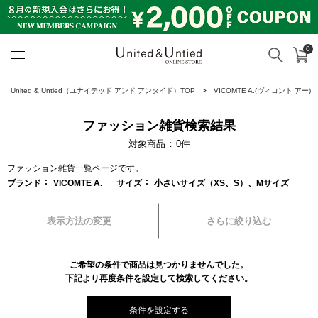
0
カ
検索
United & Untied ONLINE ST
United & Untied（ユナイテッド アンド アンタイド）TOP
VICOMTE A.(ヴィコント アー)
ファッション雑貨検索結果
対象商品
0
件
ファッション雑貨一覧ページです。
ブランド
VICOMTE A.
サイズ
小さいサイズ（XS、S）、Mサイズ
表示方法の変更
さらに絞り込む
ご希望の条件で商品は見つかりませんでした。
下記より再度条件を設定して検索してください。
条件を設定する