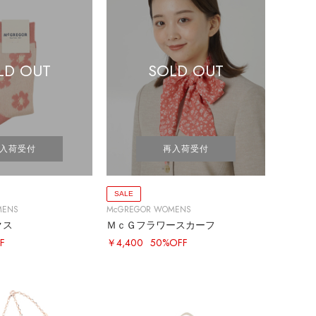
LD OUT
SOLD OUT
入荷受付
再入荷受付
SALE
MENS
McGREGOR WOMENS
クス
ＭｃＧフラワースカーフ
F
￥4,400
50%OFF