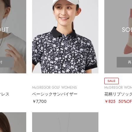
OUT
SO
付
再
SALE
McGREGOR GOLF WOMENS
McGREGOR WO
クレス
ベーシックサンバイザー
花柄リブソッ
￥7,700
￥825
50%OF