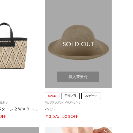
SOLD OUT
再入荷受付
SALE
手洗い可
UVガード
MENS
McGREGOR WOMENS
ダイヤモンドパターン２ＷＡＹトート
ハット
OFF
￥3,575
50%OFF