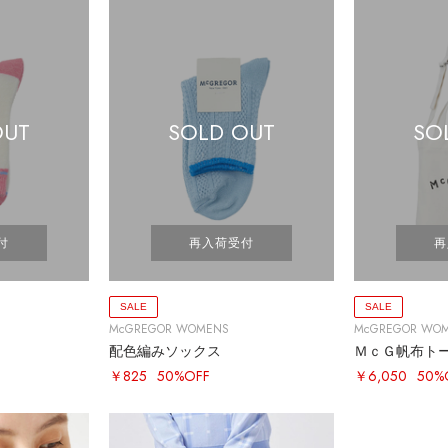
OUT
SOLD OUT
SO
付
再入荷受付
再
SALE
SALE
McGREGOR WOMENS
McGREGOR WO
配色編みソックス
ＭｃＧ帆布ト
￥825
50%OFF
￥6,050
50%