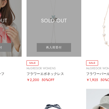
OUT
SOLD OUT
付
再入荷受付
SALE
SALE
McGREGOR WOMENS
McGREGOR WO
ーフ
フラワーエポネックレス
フラワーパー
￥2,200
50%OFF
￥1,925
50%