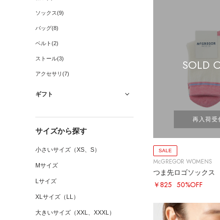
ソックス(9)
バッグ(8)
ベルト(2)
ストール(3)
SOLD 
アクセサリ(7)
ギフト
再入荷受
サイズから探す
小さいサイズ（XS、S）
SALE
McGREGOR WOMENS
Mサイズ
つま先ロゴソックス
Lサイズ
￥825
50%OFF
XLサイズ（LL）
大きいサイズ（XXL、XXXL）