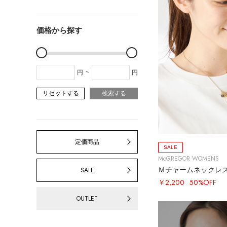
価格から探す
円
~
円
リセットする
検索する
定価商品
SALE
McGREGOR WOMENS
Ｍチャームネックレ
SALE
￥2,200
50%OFF
OUTLET