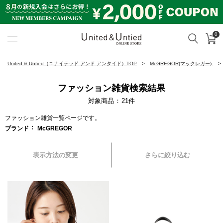
0
カ
検索
United & Untied ONLINE ST
United & Untied（ユナイテッド アンド アンタイド）TOP
McGREGOR(マックレガー)
ファッション雑貨検索結果
対象商品
21
件
ファッション雑貨一覧ページです。
ブランド
McGREGOR
表示方法の変更
さらに絞り込む