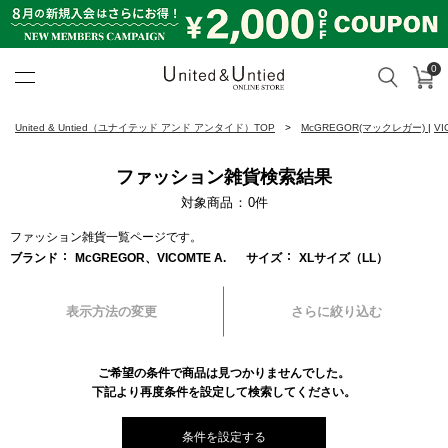
0
カ
検索
United & Untied ONLINE ST
United & Untied（ユナイテッド アンド アンタイド）TOP
McGREGOR(マックレガー)
|
VI
ファッション雑貨検索結果
対象商品
0
件
ファッション雑貨一覧ページです。
ブランド
McGREGOR、VICOMTE A.
サイズ
XLサイズ（LL）
表示方法の変更
さらに絞り込む
ご希望の条件で商品は見つかりませんでした。
下記より再度条件を設定して検索してください。
条件を設定する