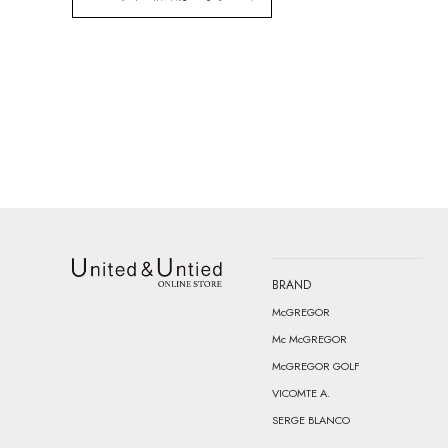
BRAND
United & Untied ONLINE STORE
McGREGOR
Mc McGREGOR
McGREGOR GOLF
VICOMTE A.
SERGE BLANCO