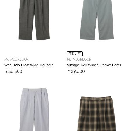
手洗い可
Mc McGREGOR
Mc McGREGOR
Wool Two-Pleat Wide Trousers
Vintage Twill Wide 5-Pocket Pants
￥36,300
￥39,600