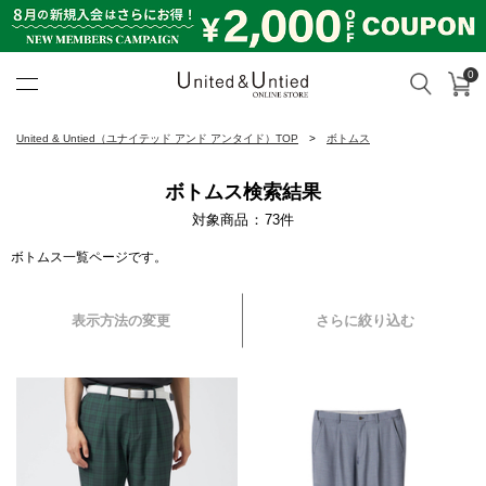
0
カ
検索
United & Untied ONLINE ST
United & Untied（ユナイテッド アンド アンタイド）TOP
ボトムス
ボトムス検索結果
対象商品
73
件
ボトムス一覧ページです。
表示方法の変更
さらに絞り込む