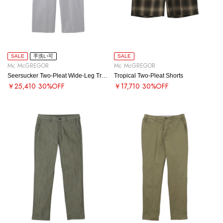
SALE
手洗い可
SALE
Mc McGREGOR
Mc McGREGOR
Seersucker Two-Pleat Wide-Leg Trousers
Tropical Two-Pleat Shorts
￥25,410
30%OFF
￥17,710
30%OFF