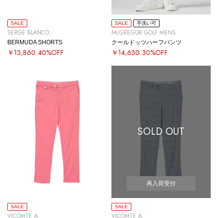
SALE
SALE
手洗い可
SERGE BLANCO
McGREGOR GOLF MENS
BERMUDA SHORTS
クールドッツハーフパンツ
￥13,860
40%OFF
￥14,630
30%OFF
SOLD OUT
再入荷受付
SALE
SALE
VICOMTE A.
VICOMTE A.