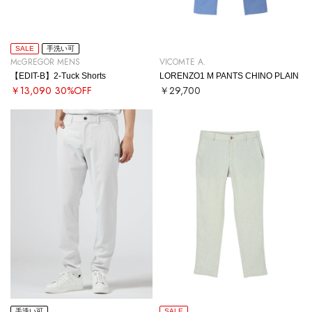
SALE
手洗い可
McGREGOR MENS
VICOMTE A.
【EDIT-B】2-Tuck Shorts
LORENZO1 M PANTS CHINO PLAIN
￥13,090
30%OFF
￥29,700
手洗い可
SALE