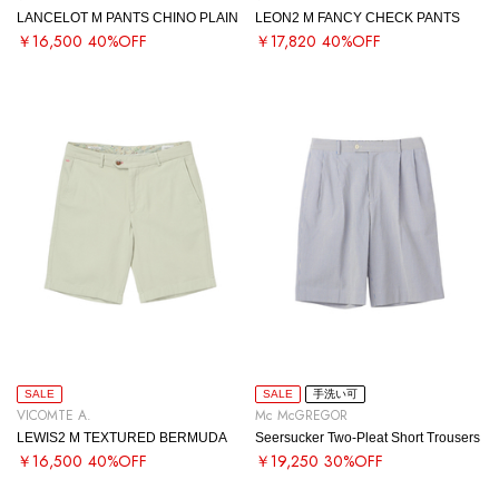
LANCELOT M PANTS CHINO PLAIN
LEON2 M FANCY CHECK PANTS
￥16,500
40%OFF
￥17,820
40%OFF
SALE
SALE
手洗い可
VICOMTE A.
Mc McGREGOR
LEWIS2 M TEXTURED BERMUDA
Seersucker Two-Pleat Short Trousers
￥16,500
40%OFF
￥19,250
30%OFF