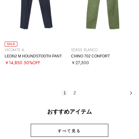
SALE
VICOMTE A.
SERGE BLANCO
LEON2 M HOUNDSTOOTH PANT
CHINO 702 CONFORT
￥14,850
50%OFF
￥27,500
1
2
次
おすすめアイテム
すべて見る