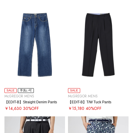
SALE
手洗い可
SALE
McGREGOR MENS
McGREGOR MENS
【EDIT-B】Straight Denim Pants
【EDIT-B】T/W Tuck Pants
￥14,630
30%OFF
￥15,180
40%OFF