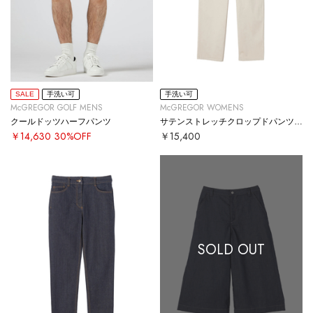
SALE
手洗い可
手洗い可
McGREGOR GOLF MENS
McGREGOR WOMENS
クールドッツハーフパンツ
サテンストレッチクロップドパンツ【#定番】
￥14,630
30%OFF
￥15,400
SOLD OUT