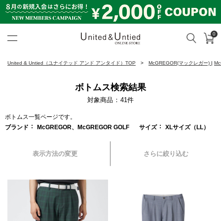
0
カ
検索
United & Untied ONLINE ST
United & Untied（ユナイテッド アンド アンタイド）TOP
McGREGOR(マックレガー)
|
M
ボトムス検索結果
対象商品
41
件
ボトムス一覧ページです。
ブランド
McGREGOR、McGREGOR GOLF
サイズ
XLサイズ（LL）
表示方法の変更
さらに絞り込む