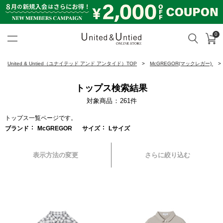
0
カ
検索
United & Untied ONLINE ST
United & Untied（ユナイテッド アンド アンタイド）TOP
McGREGOR(マックレガー)
トップス検索結果
対象商品
261
件
トップス一覧ページです。
ブランド
McGREGOR
サイズ
Lサイズ
表示方法の変更
さらに絞り込む