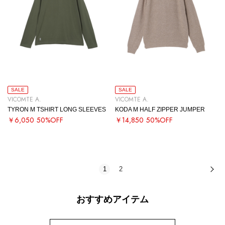
SALE
SALE
VICOMTE A.
VICOMTE A.
TYRON M TSHIRT LONG SLEEVES
KODA M HALF ZIPPER JUMPER
￥6,050
50%OFF
￥14,850
50%OFF
1
2
次
おすすめアイテム