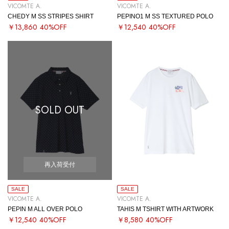
VICOMTE A.
VICOMTE A.
CHEDY M SS STRIPES SHIRT
PEPINO1 M SS TEXTURED POLO
￥13,860
40%OFF
￥12,540
40%OFF
SOLD OUT
再入荷受付
SALE
SALE
VICOMTE A.
VICOMTE A.
PEPIN M ALL OVER POLO
TAHIS M TSHIRT WITH ARTWORK
￥12,540
40%OFF
￥8,580
40%OFF