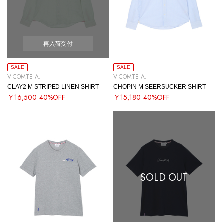
再入荷受付
SALE
SALE
VICOMTE A.
VICOMTE A.
CLAY2 M STRIPED LINEN SHIRT
CHOPIN M SEERSUCKER SHIRT
￥16,500
40%OFF
￥15,180
40%OFF
SOLD OUT