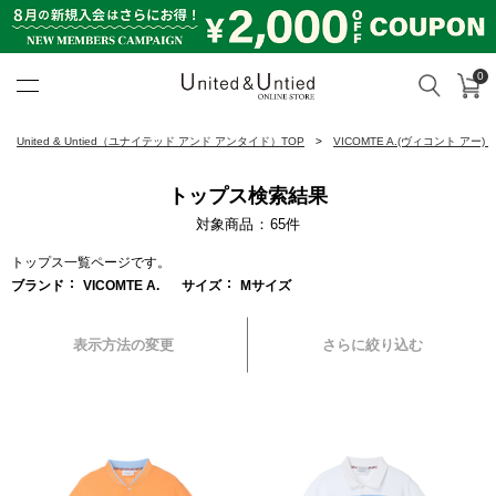
0
カ
検索
United & Untied ONLINE ST
United & Untied（ユナイテッド アンド アンタイド）TOP
VICOMTE A.(ヴィコント アー)
トップス検索結果
対象商品
65
件
トップス一覧ページです。
ブランド
VICOMTE A.
サイズ
Mサイズ
表示方法の変更
さらに絞り込む