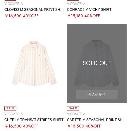
VICOMTE A.
VICOMTE A.
CLOVIS2 M SEASONAL PRINT SHIRT
CONRAD2 M VICHY SHIRT
￥16,500
40%OFF
￥15,180
40%OFF
SOLD OUT
再入荷受付
SALE
SALE
VICOMTE A.
VICOMTE A.
CHERI M TRANSAT STRIPES SHIRT
CARTER M SEASONAL PRINT SHIRT
￥16,500
40%OFF
￥16,500
40%OFF