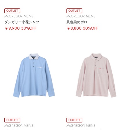
OUTLET
OUTLET
McGREGOR MENS
McGREGOR MENS
ダンガリー小花シャツ
異色染めポロ
￥9,900
50%OFF
￥8,800
50%OFF
OUTLET
OUTLET
McGREGOR MENS
McGREGOR MENS