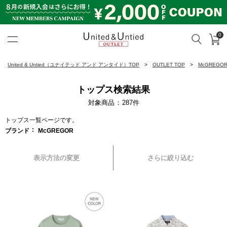
0
カ
検索
United & Untied OUTLET ON
United & Untied（ユナイテッド アンド アンタイド）TOP
OUTLET TOP
McGREGO
トップス検索結果
対象商品
287
件
トップス一覧ページです。
ブランド
McGREGOR
表示方法の変更
さらに絞り込む