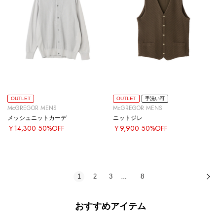
OUTLET
OUTLET
手洗い可
McGREGOR MENS
McGREGOR MENS
メッシュニットカーデ
ニットジレ
￥14,300
50%OFF
￥9,900
50%OFF
1
2
3
8
次
…
おすすめアイテム