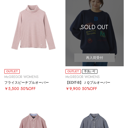
SOLD OUT
再入荷受付
OUTLET
OUTLET
手洗い可
McGREGOR WOMENS
McGREGOR WOMENS
フライスピーチプルオーバー
【EDIT-B】ＪＱプルオーバー
￥5,500
50%OFF
￥9,900
50%OFF