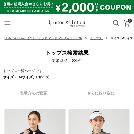
0
カ
検索
United & Untied ONLINE ST
United & Untied（ユナイテッド アンド アンタイド）TOP
トップス
サイズ:[Mサイズ,
トップス検索結果
対象商品
228
件
トップス一覧ページです。
サイズ
Mサイズ、Lサイズ
表示方法の変更
さらに絞り込む