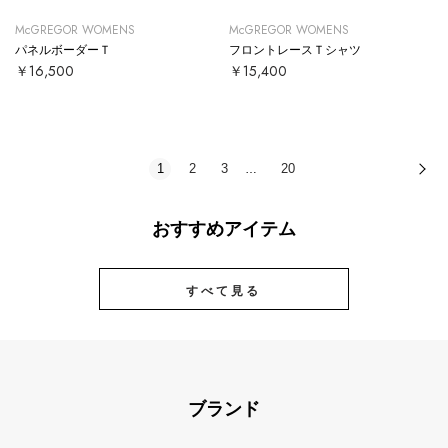
McGREGOR WOMENS
McGREGOR WOMENS
パネルボーダーＴ
フロントレースＴシャツ
￥16,500
￥15,400
1
2
3
20
次
…
おすすめアイテム
すべて見る
ブランド