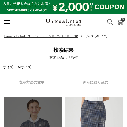
0
カ
検索
United & Untied ONLINE ST
United & Untied（ユナイテッド アンド アンタイド）TOP
サイズ:[Mサイズ]
検索結果
対象商品
779
件
サイズ
Mサイズ
表示方法の変更
さらに絞り込む