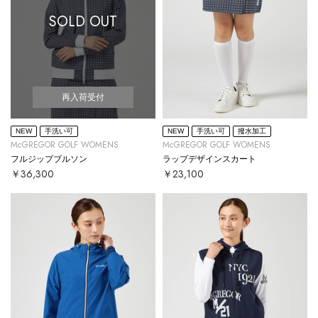
SOLD OUT
再入荷受付
NEW
手洗い可
NEW
手洗い可
撥水加工
McGREGOR GOLF WOMENS
McGREGOR GOLF WOMENS
フルジップブルソン
ラップデザインスカート
￥36,300
￥23,100