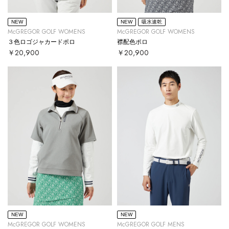
NEW
NEW
吸水速乾
McGREGOR GOLF WOMENS
McGREGOR GOLF WOMENS
３色ロゴジャカードポロ
襟配色ポロ
￥20,900
￥20,900
NEW
NEW
McGREGOR GOLF WOMENS
McGREGOR GOLF MENS