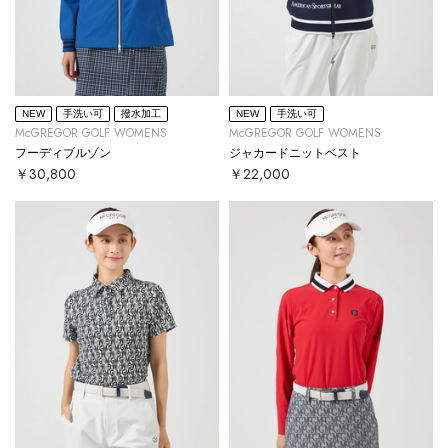
NEW
手洗い可
撥水加工
NEW
手洗い可
McGREGOR GOLF WOMENS
McGREGOR GOLF WOMENS
フーディブルゾン
ジャカードニットベスト
￥30,800
￥22,000