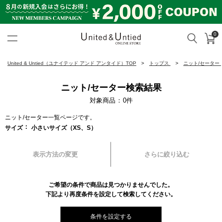
0
カ
検索
United & Untied ONLINE ST
United & Untied（ユナイテッド アンド アンタイド）TOP
トップス
ニット/セーター
ニット/セーター検索結果
対象商品
0
件
ニット/セーター一覧ページです。
サイズ
小さいサイズ（XS、S）
表示方法の変更
さらに絞り込む
ご希望の条件で商品は見つかりませんでした。
下記より再度条件を設定して検索してください。
条件を設定する