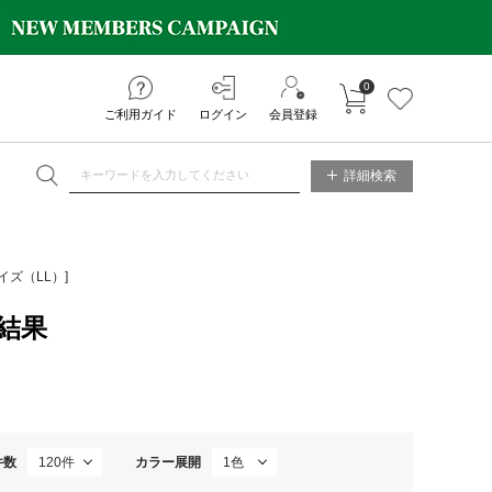
0
カートに入れる
お気に入り
ご利用ガイド
ログイン
会員登録
NE STORE
詳細検索
イズ（LL）]
結果
件数
カラー展開