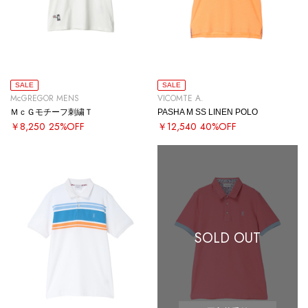
SALE
SALE
McGREGOR MENS
VICOMTE A.
ＭｃＧモチーフ刺繍Ｔ
PASHA M SS LINEN POLO
￥8,250
25%OFF
￥12,540
40%OFF
SOLD OUT