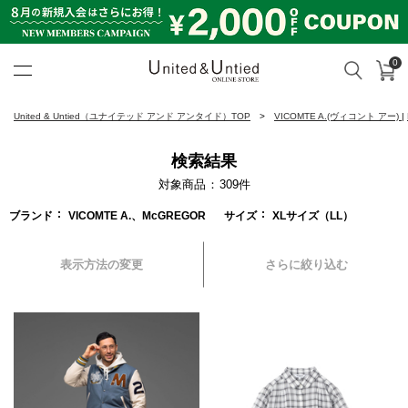
0
カ
検索
United & Untied ONLINE ST
United & Untied（ユナイテッド アンド アンタイド）TOP
VICOMTE A.(ヴィコント アー)
|
検索結果
対象商品
309
件
ブランド
VICOMTE A.、McGREGOR
サイズ
XLサイズ（LL）
表示方法の変更
さらに絞り込む