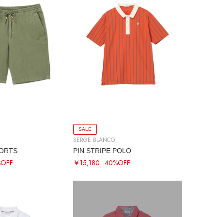
SALE
SERGE BLANCO
ORTS
PIN STRIPE POLO
%OFF
￥15,180
40%OFF