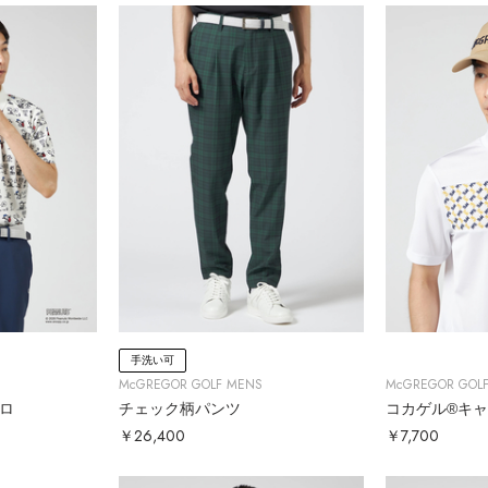
手洗い可
McGREGOR GOLF MENS
McGREGOR GOL
ポロ
チェック柄パンツ
コカゲル®キ
￥26,400
￥7,700