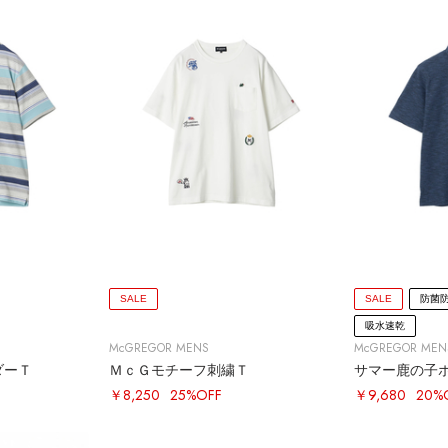
SALE
SALE
防菌
吸水速乾
McGREGOR MENS
McGREGOR MEN
ダーＴ
ＭｃＧモチーフ刺繍Ｔ
サマー鹿の子
￥8,250
25%OFF
￥9,680
20%