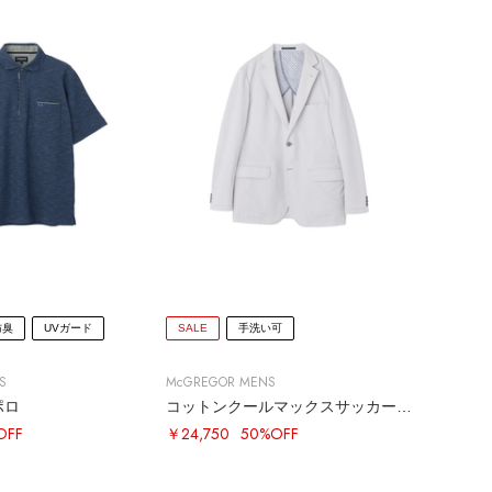
防臭
UVガード
SALE
手洗い可
S
McGREGOR MENS
ポロ
コットンクールマックスサッカーＪＫＴ
OFF
￥24,750
50%OFF