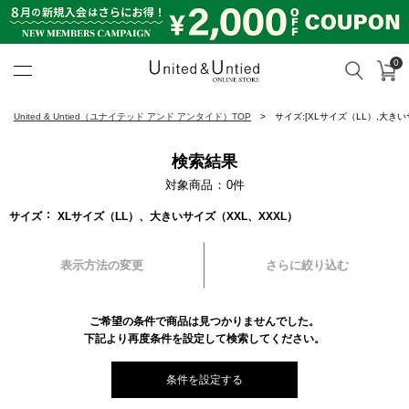
0
カ
検索
United & Untied ONLINE ST
United & Untied（ユナイテッド アンド アンタイド）TOP
サイズ:[XLサイズ（LL）,大きい
検索結果
対象商品
0
件
サイズ
XLサイズ（LL）、大きいサイズ（XXL、XXXL）
表示方法の変更
さらに絞り込む
ご希望の条件で商品は見つかりませんでした。
下記より再度条件を設定して検索してください。
条件を設定する